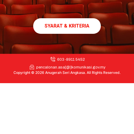
SYARAT & KRITERIA
603-8911 5452
pencalonan.asa[@]komunikasi.gov.my
Copyright © 2026 Anugerah Seri Angkasa. All Rights Reserved.